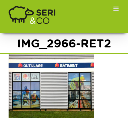
Passer
au
contenu
IMG_2966-RET2