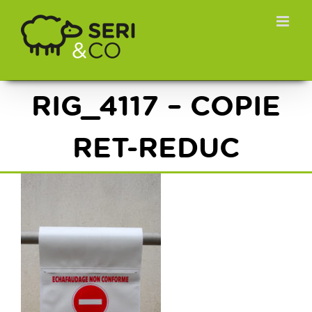
Passer
au
contenu
RIG_4117 – COPIE
RET-REDUC