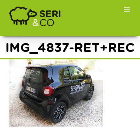
Passer
au
contenu
IMG_4837-RET+REC