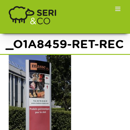
Passer
au
contenu
_O1A8459-RET-REC